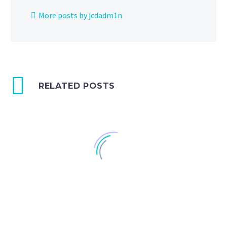
More posts by jcdadm1n
RELATED POSTS
Fullwidth Post Sample (Demo)
18 Mar 2016