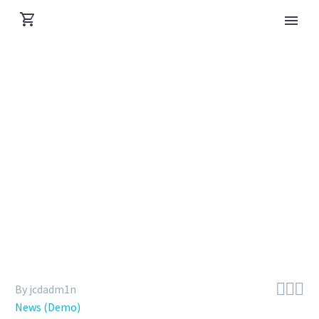
100% WIDTH GALLERIES POST
(DEMO)



By jcdadm1n
News (Demo)