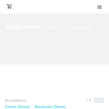
BLOG POST
+ RIGHT SIDEBAR



By jcdadm1n
0
Events (Demo)
Mountains (Demo)