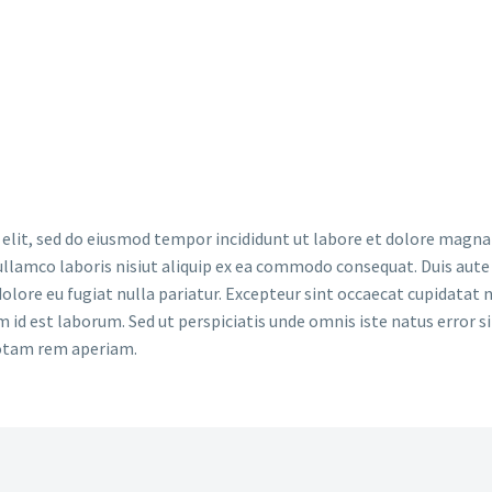
ng elit,
dolore
 elit, sed do eiusmod tempor incididunt ut labore et dolore magna 
llamco laboris nisiut aliquip ex ea commodo consequat. Duis aute 
dolore eu fugiat nulla pariatur. Excepteur sint occaecat cupidatat 
im id est laborum. Sed ut perspiciatis unde omnis iste natus error si
otam rem aperiam.