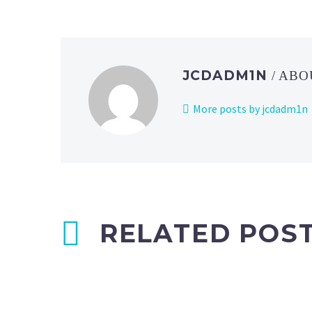
JCDADM1N
/ AB
More posts by jcdadm1n
RELATED POS