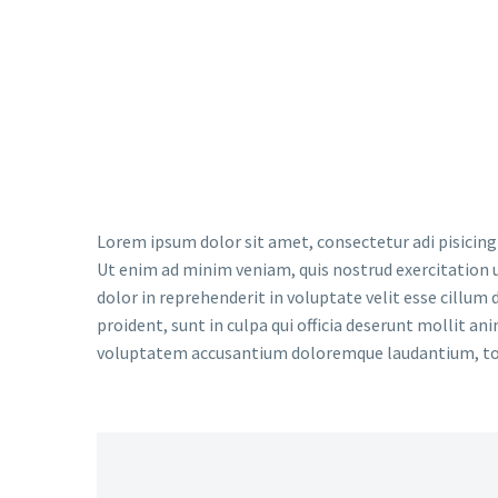
Lorem ipsum dolor sit amet, consectetur adipisici
sed do eiusmod tempor incididunt ut labore et 
magna aliqua.
Lorem ipsum dolor sit amet, consectetur adi pisicing
Ut enim ad minim veniam, quis nostrud exercitation u
dolor in reprehenderit in voluptate velit esse cillum 
proident, sunt in culpa qui officia deserunt mollit an
voluptatem accusantium doloremque laudantium, t