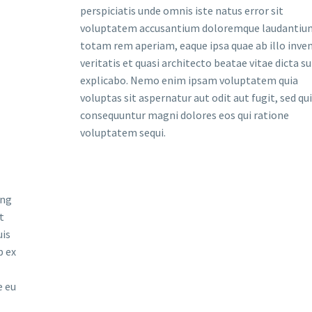
perspiciatis unde omnis iste natus error sit
voluptatem accusantium doloremque laudantiu
totam rem aperiam, eaque ipsa quae ab illo inve
veritatis et quasi architecto beatae vitae dicta s
explicabo. Nemo enim ipsam voluptatem quia
voluptas sit aspernatur aut odit aut fugit, sed qu
consequuntur magni dolores eos qui ratione
voluptatem sequi.
ing
t
uis
p ex
e eu