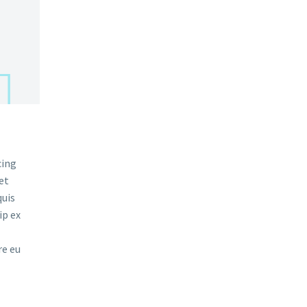
cing
et
quis
ip ex
re eu