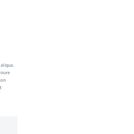
aliqua.
irure
non
t