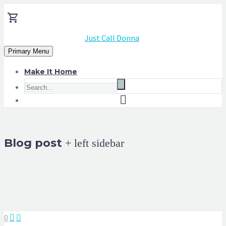
Just Call Donna
Primary Menu
Make It Home
Blog post
+ left sidebar
0

