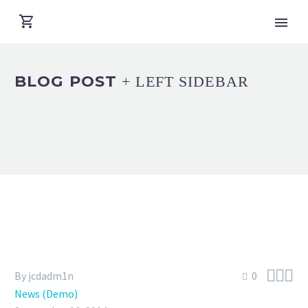
BLOG POST
+ LEFT SIDEBAR



By jcdadm1n
0
News (Demo)